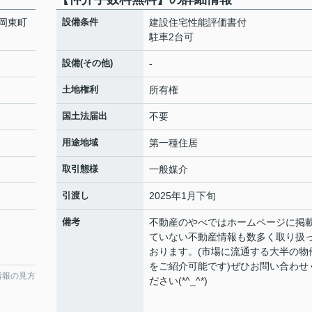
岡東町
設備条件
建設住宅性能評価書付
駐車2台可
設備(その他)
-
土地権利
所有権
国土法届出
不要
用途地域
第一種住居
取引態様
一般媒介
引渡し
2025年1月下旬
備考
不動産のやべではホームページに掲
ていない不動産情報も数多く取り扱
おります。(市場に流通する大半の物
をご紹介可能です)ぜひお問い合わせ
情報の見方
ださい(*^_^*)