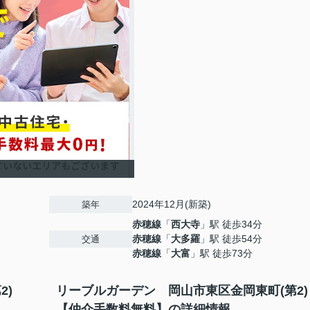
2024年12月(新築)
築年
赤穂線
「
西大寺
」駅 徒歩34分
赤穂線
「
大多羅
」駅 徒歩54分
交通
赤穂線
「
大富
」駅 徒歩73分
2)
リーブルガーデン 岡山市東区金岡東町(第2)
【仲介手数料無料】の詳細情報