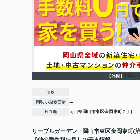
【外観】
-
価格
-/-
間取り/建物面積
岡山県
岡山市東区
金岡東町
２丁目
所在地
リーブルガーデン 岡山市東区金岡東町(第
【仲介手数料無料】の基本情報