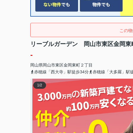
この物
リーブルガーデン 岡山市東区金岡東町
-
岡山県
岡山市東区
金岡東町
２丁目
赤穂線「西大寺」駅徒歩34分
赤穂線「大多羅」駅徒
1
/
2