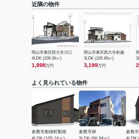
近隣の物件
岡山市東区西大寺川口
岡山市東区西大寺射越
4LDK (109.36㎡)
3LDK (105.99㎡)
3
1,998
3,199
2
万円
万円
よく見られている物件
倉敷市船穂町船穂
倉敷市林
倉敷市
4LDK (105.16㎡)
3LDK (86.94㎡)
4LDK 