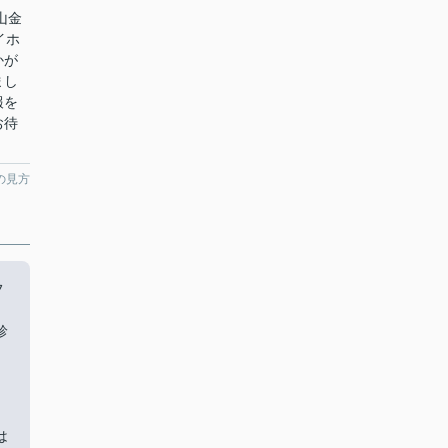
山金
イホ
かが
まし
報を
お待
の見方
フ
診
は