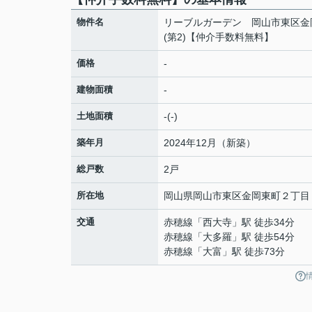
物件名
リーブルガーデン 岡山市東区金
(第2)【仲介手数料無料】
価格
-
建物面積
-
土地面積
-(-)
築年月
2024年12月（新築）
総戸数
2戸
所在地
岡山県
岡山市東区
金岡東町
２丁目
交通
赤穂線
「
西大寺
」駅 徒歩34分
赤穂線
「
大多羅
」駅 徒歩54分
赤穂線
「
大富
」駅 徒歩73分