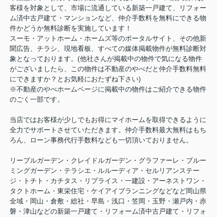
客様を対象として、市場に流通している新築一戸建て、リフォー
ム済中古戸建て・マンションなど、仲介手数料を無料にできる物
件かどうか無料診断を実施しています！
スーモ・アットホーム・ホームズ等のポータルサイト、その他新
聞広告、チラシ、現地看板、すべての媒体掲載物件が無料診断対
象となっております。(他社さんが掲載中の物件で気になる物件
がございましたら、この物件は不動産のやべだと仲介手数料無料
にできますか？とお気軽におたずね下さい)
※不動産のやべホームページに掲載中の物件はご紹介できる物件
のごく一部です。
当店ではお客様が少しでもお得にマイホームを取得できるように
全力でサポートさせていただきます。仲介手数料最大無料はもち
ろん、ローン事務代行手数料なども一切頂いておりません。
リーブルガーデン・クレイドルガーデン・グラファーレ・ブルー
ミングガーデン・テラシエ・ルルーディア・セルリアンステー
ジ・トチト・カチタス・リプライス・一建設・アーネストワン・
タクトホーム・東栄住宅・ケイアイプランニングなどなど岡山県
全域・岡山・倉敷・総社・早島・浅口・笠岡・玉野・瀬戸内・赤
磐・津山などの新築一戸建て・リフォーム済中古戸建て・リフォ