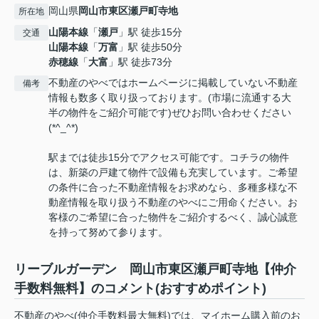
岡山県
岡山市東区
瀬戸町寺地
所在地
山陽本線
「
瀬戸
」駅 徒歩15分
交通
山陽本線
「
万富
」駅 徒歩50分
赤穂線
「
大富
」駅 徒歩73分
不動産のやべではホームページに掲載していない不動産
備考
情報も数多く取り扱っております。(市場に流通する大
半の物件をご紹介可能です)ぜひお問い合わせください
(*^_^*)
駅までは徒歩15分でアクセス可能です。コチラの物件
は、新築の戸建て物件で設備も充実しています。ご希望
の条件に合った不動産情報をお求めなら、多種多様な不
動産情報を取り扱う不動産のやべにご用命ください。お
客様のご希望に合った物件をご紹介するべく、誠心誠意
を持って努めて参ります。
リーブルガーデン 岡山市東区瀬戸町寺地【仲介
手数料無料】のコメント(おすすめポイント)
不動産のやべ(仲介手数料最大無料)では、マイホーム購入前のお