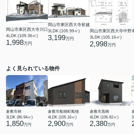
岡山市東区西大寺射越
岡山市東区西大寺川口
3LDK (105.99㎡)
岡山市東区西大寺中野
4LDK (109.36㎡)
3,199
3LDK (105.16㎡)
万円
1,998
2,998
万円
万円
よく見られている物件
倉敷市林
倉敷市船穂町船穂
倉敷市黒崎
3LDK (86.94㎡)
4LDK (105.16㎡)
4LDK (106.82㎡)
3
1,850
2,900
2,380
万円
万円
万円