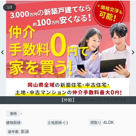
1
/
3
【外観】
-
価格
-
-(-)
4LDK
建物面積
土地面積
間取り
新築
築年数