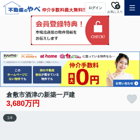
0
ログイン
お気に入り
倉敷市酒津の新築一戸建
3,680万円
1
/
4