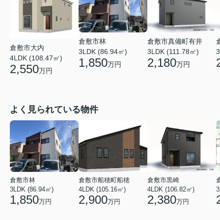
倉敷市真備町有井
倉敷市林
倉敷市大内
3LDK (111.78㎡)
3
3LDK (86.94㎡)
4LDK (108.47㎡)
2,180
1,850
万円
万円
2,550
万円
よく見られている物件
倉敷市林
倉敷市船穂町船穂
倉敷市黒崎
3LDK (86.94㎡)
4LDK (105.16㎡)
4LDK (106.82㎡)
3
1,850
2,900
2,380
万円
万円
万円