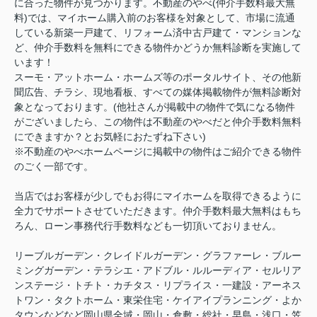
に合った物件が見つかります。不動産のやべ(仲介手数料最大無
料)では、マイホーム購入前のお客様を対象として、市場に流通
している新築一戸建て、リフォーム済中古戸建て・マンションな
ど、仲介手数料を無料にできる物件かどうか無料診断を実施して
います！
スーモ・アットホーム・ホームズ等のポータルサイト、その他新
聞広告、チラシ、現地看板、すべての媒体掲載物件が無料診断対
象となっております。(他社さんが掲載中の物件で気になる物件
がございましたら、この物件は不動産のやべだと仲介手数料無料
にできますか？とお気軽におたずね下さい)
※不動産のやべホームページに掲載中の物件はご紹介できる物件
のごく一部です。
当店ではお客様が少しでもお得にマイホームを取得できるように
全力でサポートさせていただきます。仲介手数料最大無料はもち
ろん、ローン事務代行手数料なども一切頂いておりません。
リーブルガーデン・クレイドルガーデン・グラファーレ・ブルー
ミングガーデン・テラシエ・アドブル・ルルーディア・セルリア
ンステージ・トチト・カチタス・リプライス・一建設・アーネス
トワン・タクトホーム・東栄住宅・ケイアイプランニング・よか
タウンなどなど岡山県全域・岡山・倉敷・総社・早島・浅口・笠