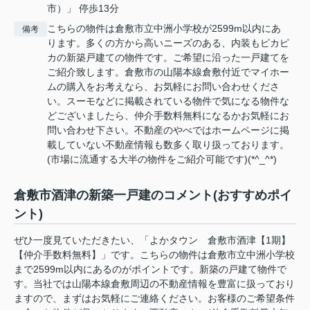
市）」 停歩13分
こちらの物件は倉敷市立中洲小学校が2599m以内にあ
備考
ります。多くの方から高いニーズのある、内装もピカピ
カの新築戸建ての物件です。ご希望に沿った一戸建てを
ご紹介致します。倉敷市の山陽本線倉敷付近でマイホー
ムの購入をお考えなら、お気軽にお問い合わせくださ
い。スーモなどに掲載されている物件で気になる物件な
どございましたら、仲介手数料無料になるかお気軽にお
問い合わせ下さい。不動産のやべではホームページに掲
載していない不動産情報も数多く取り扱っております。
(市場に流通する大半の物件をご紹介可能です)(*^_^*)
倉敷市酒津の新築一戸建のコメント(おすすめポイ
ント)
ぜひ一度見ていただきたい、「よかタウン 倉敷市酒津【1期】
【仲介手数料無料】」です。こちらの物件は倉敷市立中洲小学校
まで2599m以内にあるのがポイントです。新築の戸建て物件で
す。当社では山陽本線倉敷周辺の不動産情報を豊富に扱っており
ますので、まずはお気軽にご連絡ください。お客様のご希望条件