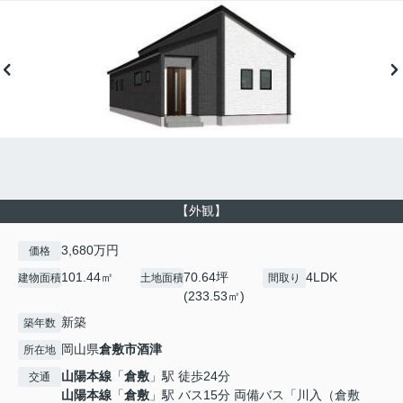
【外観】
3,680万円
価格
101.44㎡
70.64坪
4LDK
建物面積
土地面積
間取り
(233.53㎡)
新築
築年数
岡山県
倉敷市
酒津
所在地
山陽本線
「
倉敷
」駅 徒歩24分
交通
山陽本線
「
倉敷
」駅 バス15分 両備バス「川入（倉敷