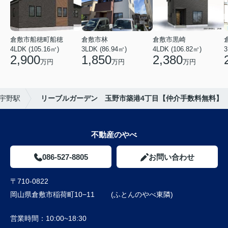
倉敷市船穂町船穂
倉敷市林
倉敷市黒崎
4LDK (105.16㎡)
3LDK (86.94㎡)
4LDK (106.82㎡)
3
2,900
1,850
2,380
万円
万円
万円
宇野駅
リーブルガーデン 玉野市築港4丁目【仲介手数料無料】
不動産のやべ
086-527-8805
お問い合わせ
〒710-0822
岡山県倉敷市稲荷町10−11 (ふとんのやべ東隣)
営業時間：
10:00~18:30