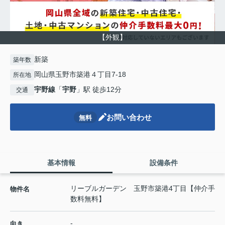
【外観】
新築
築年数
岡山県玉野市築港４丁目7-18
所在地
宇野線
「
宇野
」駅 徒歩12分
交通
お問い合わせ
無料
基本情報
設備条件
リーブルガーデン 玉野市築港4丁目【仲介手
物件名
数料無料】
-
向き