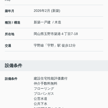
2026年2月 (新築)
築年月
新築一戸建 / 木造
種別 / 構造
岡山県
玉野市
築港
４丁目7-18
所在地
宇野線
「
宇野
」駅 徒歩12分
交通
設備条件
建設住宅性能評価書付
設備条件
仲介手数料無料
フローリング
プロパンガス
公営水道
公共下水