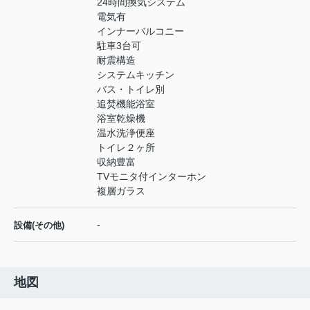
24時間換気システム
電気有
インナーバルコニー
駐車3台可
耐震構造
システムキッチン
バス・トイレ別
追焚機能浴室
浴室乾燥機
温水洗浄便座
トイレ２ヶ所
収納豊富
TVモニタ付インターホン
複層ガラス
-
設備(その他)
地図