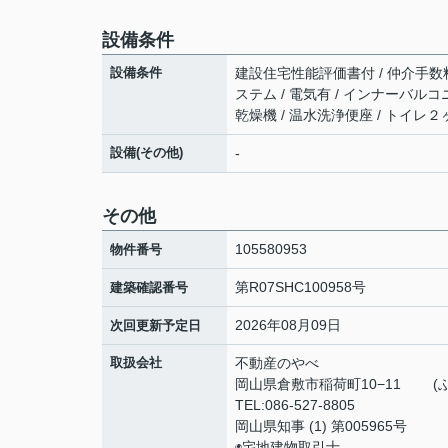
設備条件
設備条件
建設住宅性能評価書付 / 仲介手数料無
ステム / 電気有 / インナーバルコ
乾燥機 / 温水洗浄便座 / トイレ２
設備(その他)
-
その他
105580953
物件番号
第R07SHC100958号
建築確認番号
2026年08月09日
次回更新予定日
取扱会社
不動産のやべ
岡山県倉敷市稲荷
TEL:086-527-8805
岡山県知事 (1) 第005965号
◉宅地建物取引士