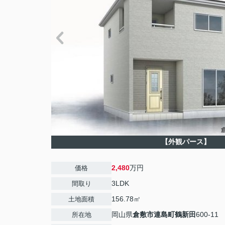
【外観パース】
2,480
万円
価格
3LDK
間取り
156.78㎡
土地面積
岡山県
倉敷市
連島町鶴新田
600-11
所在地