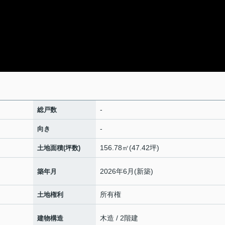
-
総戸数
-
向き
156.78㎡(47.42坪)
土地面積(坪数)
2026年6月(新築)
築年月
所有権
土地権利
木造 / 2階建
建物構造