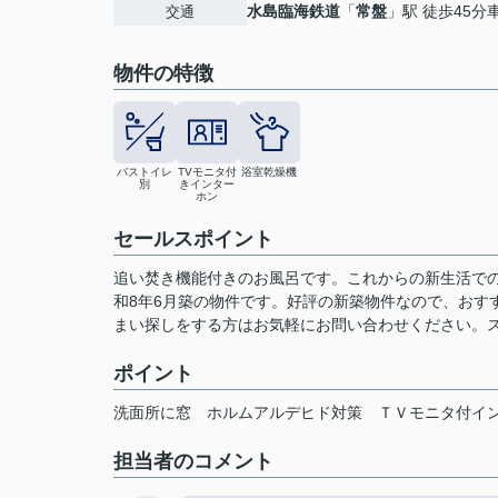
水島臨海鉄道
「
常盤
」駅 徒歩45分
交通
物件の特徴
バストイレ
TVモニタ付
浴室乾燥機
別
きインター
ホン
セールスポイント
追い焚き機能付きのお風呂です。これからの新生活で
和8年6月築の物件です。好評の新築物件なので、おす
まい探しをする方はお気軽にお問い合わせください。
ポイント
洗面所に窓
ホルムアルデヒド対策
ＴＶモニタ付イ
担当者のコメント