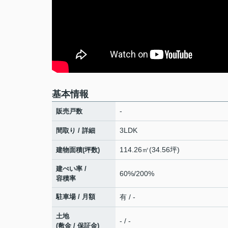
基本情報
-
販売戸数
3LDK
間取り / 詳細
114.26㎡(34.56坪)
建物面積(坪数)
建ぺい率 /
60%/200%
容積率
駐車場 / 月額
有 / -
土地
- / -
(敷金 / 保証金)