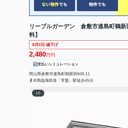
リーブルガーデン 倉敷市連島町鶴新
料】
8月2日 値下げ
2,480
万円
支払いシミュレーション
岡山県
倉敷市
連島町鶴新田
600-11
水島臨海鉄道「常盤」駅徒歩45分
1
/
5