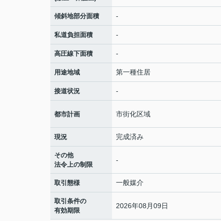
-
傾斜地部分面積
-
私道負担面積
-
高圧線下面積
第一種住居
用途地域
-
接道状況
市街化区域
都市計画
完成済み
現況
その他
-
法令上の制限
一般媒介
取引態様
取引条件の
2026年08月09日
有効期限