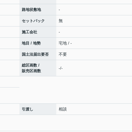
-
路地状敷地
無
セットバック
-
施工会社
宅地 / -
地目 / 地勢
不要
国土法届出要否
総区画数 /
-/-
販売区画数
相談
引渡し