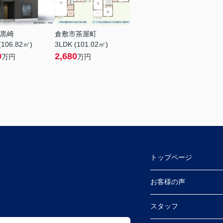
黒崎
倉敷市茶屋町
(106.82㎡)
3LDK (101.02㎡)
0
2,680
万円
万円
トップページ
 (ふとんのやべ東隣)
お客様の声
スタッフ