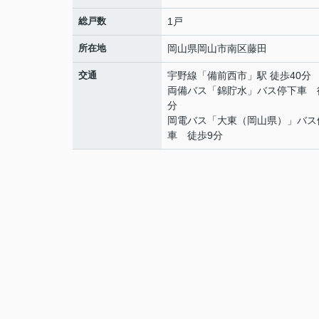
総戸数
1戸
所在地
岡山県
岡山市南区
藤田
交通
宇野線
「
備前西市
」駅 徒歩40分
両備バス「錦貯水」バス停下車 
分
岡電バス「大東（岡山県）」バス
車 徒歩9分