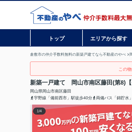
トップ
エリアから探す
倉敷市の仲介手数料無料の新築戸建てなら不動産のやべ
この物
新築一戸建て 岡山市南区藤田(第8)
岡山県
岡山市南区
藤田
宇野線「備前西市」駅徒歩40分
両備バス「錦貯水
1
/
4