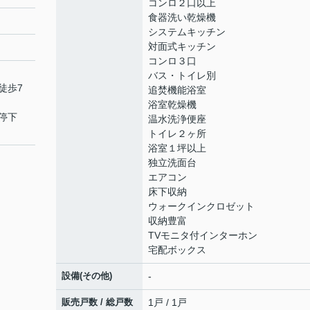
コンロ２口以上
食器洗い乾燥機
システムキッチン
対面式キッチン
コンロ３口
バス・トイレ別
徒歩7
追焚機能浴室
浴室乾燥機
停下
温水洗浄便座
トイレ２ヶ所
浴室１坪以上
独立洗面台
エアコン
床下収納
ウォークインクロゼット
収納豊富
TVモニタ付インターホン
宅配ボックス
設備(その他)
-
販売戸数 / 総戸数
1戸 / 1戸