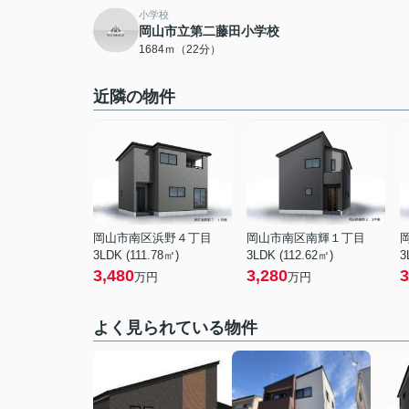
小学校
岡山市立第二藤田小学校
1684ｍ（22分）
近隣の物件
岡山市南区浜野４丁目
岡山市南区南輝１丁目
3LDK (111.78㎡)
3LDK (112.62㎡)
3
3,480
3,280
3
万円
万円
よく見られている物件