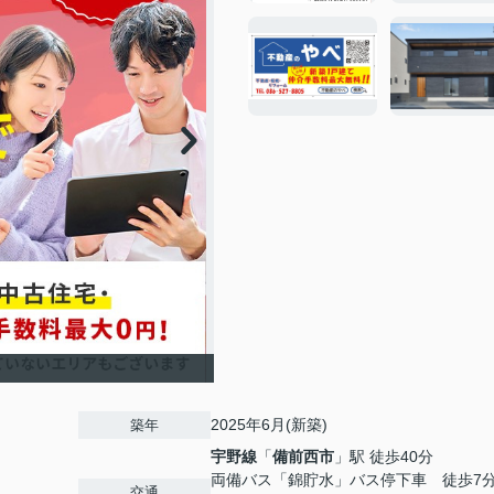
2025年6月(新築)
築年
宇野線
「
備前西市
」駅 徒歩40分
両備バス「錦貯水」バス停下車 徒歩7
交通