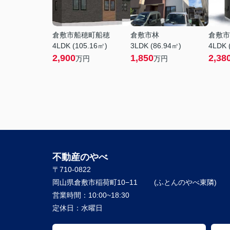
倉敷市船穂町船穂
倉敷市林
倉敷市
4LDK (105.16㎡)
3LDK (86.94㎡)
4LDK 
2,900
1,850
2,38
万円
万円
不動産のやべ
〒710-0822
岡山県倉敷市稲荷町10−11
営業時間：
10:00~18:30
定休日：
水曜日