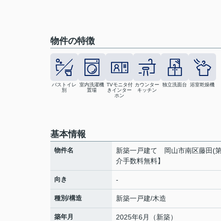
物件の特徴
バストイレ
室内洗濯機
TVモニタ付
カウンター
独立洗面台
浴室乾燥機
別
置場
きインター
キッチン
ホン
基本情報
物件名
新築一戸建て 岡山市南区藤田(第
介手数料無料】
向き
-
種別/構造
新築一戸建/木造
築年月
2025年6月（新築）